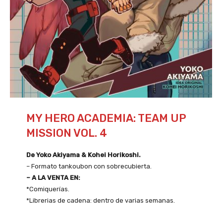
MY HERO ACADEMIA: TEAM UP
MISSION VOL. 4
De Yoko Akiyama & Kohei Horikoshi.
– Formato tankoubon con sobrecubierta.
– A LA VENTA EN:
*Comiquerías.
*Librerias de cadena: dentro de varias semanas.