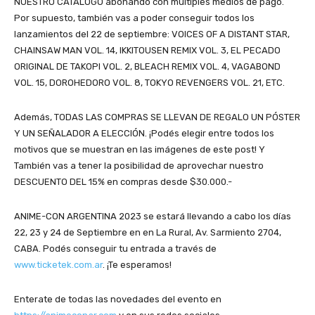
NUESTRO CATÁLOGO abonando con múltiples medios de pago.
Por supuesto, también vas a poder conseguir todos los
lanzamientos del 22 de septiembre: VOICES OF A DISTANT STAR,
CHAINSAW MAN VOL. 14, IKKITOUSEN REMIX VOL. 3, EL PECADO
ORIGINAL DE TAKOPI VOL. 2, BLEACH REMIX VOL. 4, VAGABOND
VOL. 15, DOROHEDORO VOL. 8, TOKYO REVENGERS VOL. 21, ETC.
Además, TODAS LAS COMPRAS SE LLEVAN DE REGALO UN PÓSTER
Y UN SEÑALADOR A ELECCIÓN. ¡Podés elegir entre todos los
motivos que se muestran en las imágenes de este post! Y
También vas a tener la posibilidad de aprovechar nuestro
DESCUENTO DEL 15% en compras desde $30.000.-
ANIME-CON ARGENTINA 2023 se estará llevando a cabo los días
22, 23 y 24 de Septiembre en en La Rural, Av. Sarmiento 2704,
CABA. Podés conseguir tu entrada a través de
www.ticketek.com.ar
. ¡Te esperamos!
Enterate de todas las novedades del evento en