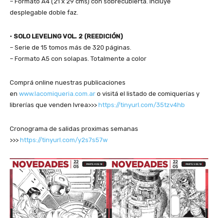
– Formato A4 (21 x 29 cms) con sobrecubierta. Incluye
desplegable doble faz.
•
SOLO LEVELING VOL. 2 (REEDICIÓN)
– Serie de 15 tomos más de 320 páginas.
– Formato A5 con solapas. Totalmente a color
Comprá online nuestras publicaciones
en
www.lacomiqueria.com.ar
o visitá el listado de comiquerías y
librerías que venden Ivrea>>>
https://tinyurl.com/35tzv4hb
Cronograma de salidas proximas semanas
>>>
https://tinyurl.com/y2s7s57w