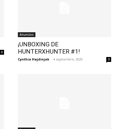
Anuncios
¡UNBOXING DE
HUNTERXHUNTER #1!
0
Cynthia Hajdinjak
-
4 septiembre, 2020
0