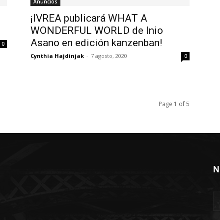
Anuncios
¡IVREA publicará WHAT A
WONDERFUL WORLD de Inio
Asano en edición kanzenban!
0
Cynthia Hajdinjak
-
7 agosto, 2020
0
Page 1 of 5
N