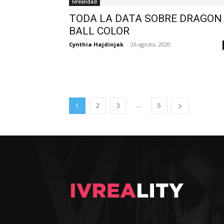
Ivrealidad
TODA LA DATA SOBRE DRAGON
BALL COLOR
Cynthia Hajdinjak
-
26 agosto, 2020
...
1
2
3
5